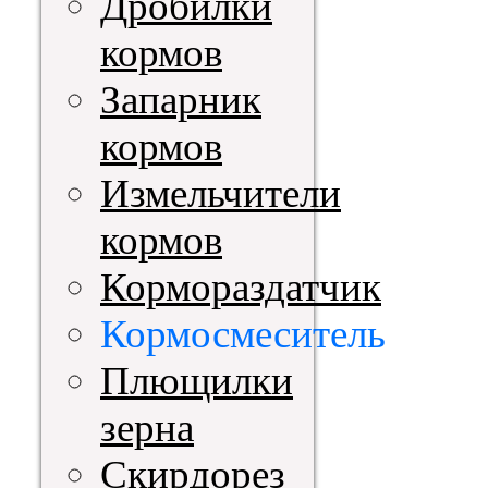
Дробилки
кормов
Запарник
кормов
Измельчители
кормов
Кормораздатчик
Кормосмеситель
Плющилки
зерна
Скирдорез