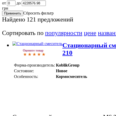
от
до
грн
Сбросить фильтр
Найдено
121
предложений
Сортировать по
популярности
цене
назва
Стационарный см
Оцените товар
210
Фирма-производитель:
KoblikGroup
Состояние:
Новое
Особенность:
Кормосмеситель